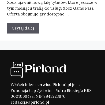
Xbox ujawnił nową falę tytułów, które jeszcze w
tym miesiącu trafią do usługi Xbox Game Pass.
Oferta obejmuje gry dostępne …
Czytaj dalej
Właścicielem serwisu Pirlond.pl jest:
Fundacja Łap Życie im. Piotra Bickiego KRS
0001069478, NIP 8943223870
redakcja@pirlond.pl