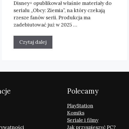
Disney+ opublikował właśnie materiały do
serialu „Obcy: Ziemia”, na który czekają
rzesze fanów serii. Produkcja ma
zadebiutować już w 2025 …
Czytaj dalej
acje
Polecamy
PlayStation
Komiks
Seriale i filmy
rywatności
Jak przyspieszyć PC?