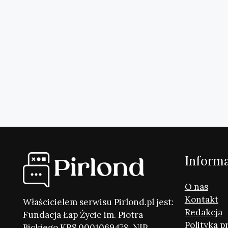
Inform
O nas
Kontakt
Właścicielem serwisu Pirlond.pl jest:
Redakcja
Fundacja Łap Życie im. Piotra
Polityka p
Bickiego KRS 0001069478, NIP