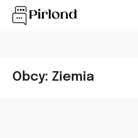
Przejdź
do
treści
Obcy: Ziemia