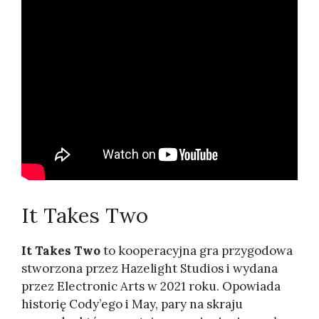
It Takes Two
It Takes Two
to kooperacyjna gra przygodowa
stworzona przez Hazelight Studios i wydana
przez Electronic Arts w 2021 roku. Opowiada
historię Cody’ego i May, pary na skraju