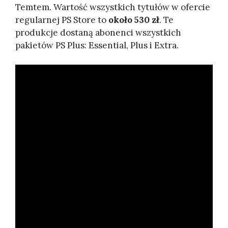
Temtem. Wartość wszystkich tytułów w ofercie
regularnej PS Store to
około 530 zł
. Te
produkcje dostaną abonenci wszystkich
pakietów PS Plus: Essential, Plus i Extra.