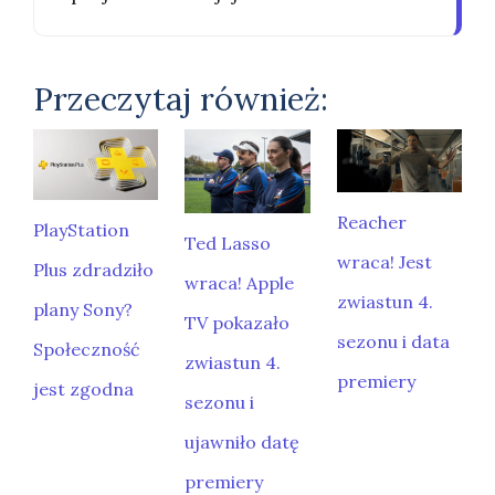
Przeczytaj również:
Reacher
PlayStation
Ted Lasso
wraca! Jest
Plus zdradziło
wraca! Apple
zwiastun 4.
plany Sony?
TV pokazało
sezonu i data
Społeczność
zwiastun 4.
premiery
jest zgodna
sezonu i
ujawniło datę
premiery