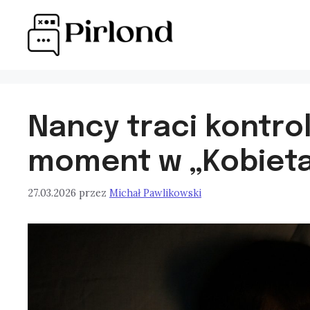
Przejdź
do
treści
Nancy traci kontro
moment w „Kobieta
27.03.2026
przez
Michał Pawlikowski