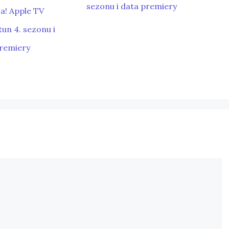
sezonu i data premiery
a! Apple TV
un 4. sezonu i
premiery