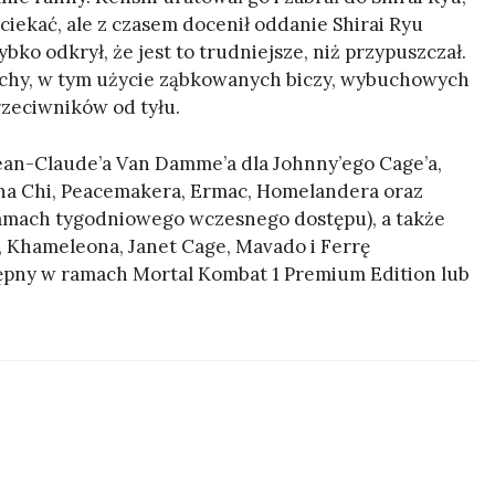
iekać, ale z czasem docenił oddanie Shirai Ryu
bko odkrył, że jest to trudniejsze, niż przypuszczał.
chy, w tym użycie ząbkowanych biczy, wybuchowych
rzeciwników od tyłu.
ean-Claude’a Van Damme’a dla Johnny’ego Cage’a,
na Chi, Peacemakera, Ermac, Homelandera oraz
ramach tygodniowego wczesnego dostępu), a także
Khameleona, Janet Cage, Mavado i Ferrę
tępny w ramach Mortal Kombat 1 Premium Edition lub