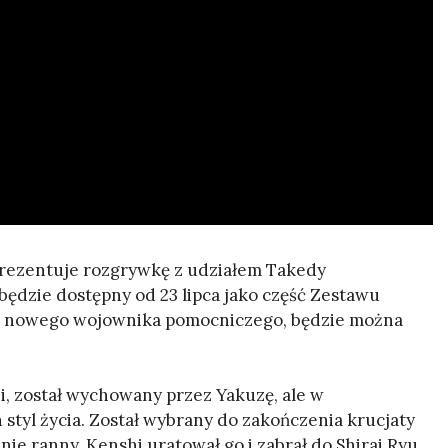
prezentuje rozgrywkę z udziałem Takedy
ędzie dostępny od 23 lipca jako część Zestawu
rrę, nowego wojownika pomocniczego, będzie można
i, został wychowany przez Yakuzę, ale w
styl życia. Został wybrany do zakończenia krucjaty
ie ranny. Kenshi uratował go i zabrał do Shirai Ryu,