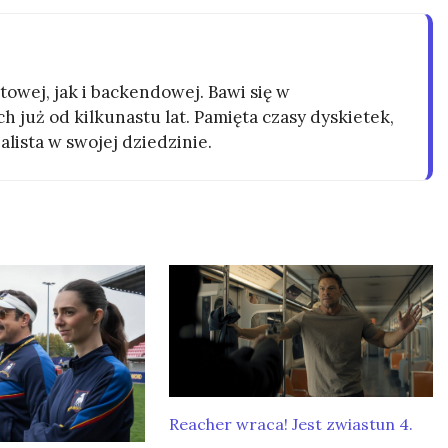
owej, jak i backendowej. Bawi się w
h już od kilkunastu lat. Pamięta czasy dyskietek,
alista w swojej dziedzinie.
Reacher wraca! Jest zwiastun 4.