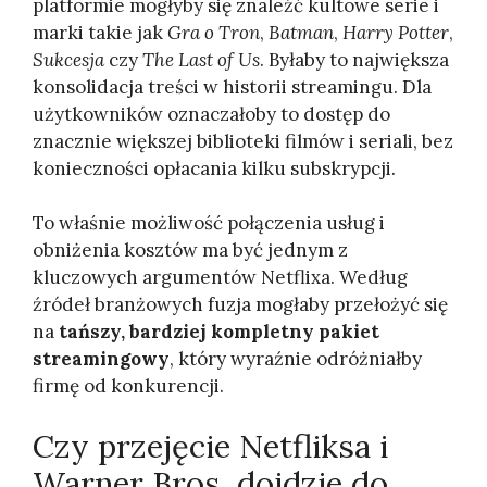
platformie mogłyby się znaleźć kultowe serie i
marki takie jak
Gra o Tron
,
Batman
,
Harry Potter
,
Sukcesja
czy
The Last of Us
. Byłaby to największa
konsolidacja treści w historii streamingu. Dla
użytkowników oznaczałoby to dostęp do
znacznie większej biblioteki filmów i seriali, bez
konieczności opłacania kilku subskrypcji.
To właśnie możliwość połączenia usług i
obniżenia kosztów ma być jednym z
kluczowych argumentów Netflixa. Według
źródeł branżowych fuzja mogłaby przełożyć się
na
tańszy, bardziej kompletny pakiet
streamingowy
, który wyraźnie odróżniałby
firmę od konkurencji.
Czy przejęcie Netfliksa i
Warner Bros. dojdzie do