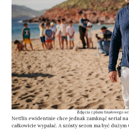
Zdjęcia z planu finałowego se
Netflix ewidentnie chce jednak zamknąć serial na
całkowicie wypalać. A szósty sezon ma być dużym