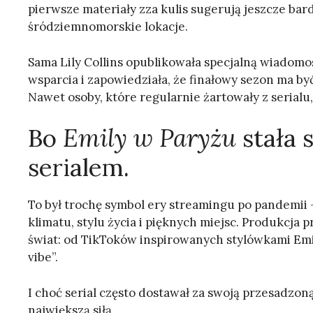
pierwsze materiały zza kulis sugerują jeszcze bar
śródziemnomorskie lokacje.
Sama Lily Collins opublikowała specjalną wiadomo
wsparcia i zapowiedziała, że finałowy sezon ma b
Nawet osoby, które regularnie żartowały z serialu
Bo
Emily w Paryżu
stała 
serialem.
To był trochę symbol ery streamingu po pandemii — 
klimatu, stylu życia i pięknych miejsc. Produkcja
świat: od TikToków inspirowanych stylówkami Emil
vibe”.
I choć serial często dostawał za swoją przesadzoną
największą siłą.