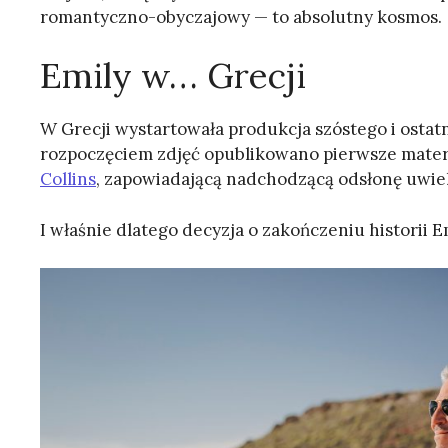
romantyczno-obyczajowy — to absolutny kosmos.
Emily w… Grecji
W Grecji wystartowała produkcja szóstego i ostatn
rozpoczęciem zdjęć opublikowano pierwsze materi
Collins
, zapowiadającą nadchodzącą odsłonę uwiel
I właśnie dlatego decyzja o zakończeniu historii E