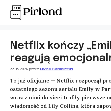
Przejdź
do
treści
Netflix kończy „Emil
reagują emocjonal
22.05.2026
przez
Michał Pawlikowski
To już oficjalne — Netflix rozpoczął pr
ostatniego sezonu serialu Emily w Par
wraz z nimi do sieci trafiły pierwsze m
wiadomość od Lily Collins, która zapow