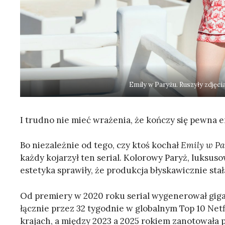
Emily w Paryżu. Ruszyły zdjęci
I trudno nie mieć wrażenia, że kończy się pewna er
Bo niezależnie od tego, czy ktoś kochał
Emily w Pa
każdy kojarzył ten serial. Kolorowy Paryż, luks
estetyka sprawiły, że produkcja błyskawicznie st
Od premiery w 2020 roku serial wygenerował gigan
łącznie przez 32 tygodnie w globalnym Top 10 Netf
krajach, a między 2023 a 2025 rokiem zanotowała p