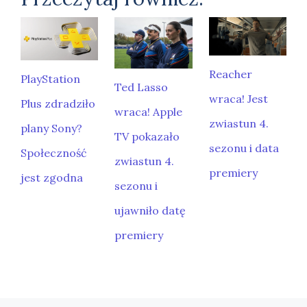
Reacher
PlayStation
Ted Lasso
wraca! Jest
Plus zdradziło
wraca! Apple
zwiastun 4.
plany Sony?
TV pokazało
sezonu i data
Społeczność
zwiastun 4.
premiery
jest zgodna
sezonu i
ujawniło datę
premiery