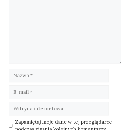
Komentarz
Nazwa
E-
mail
Witryna
internetowa
Zapamiętaj moje dane w tej przeglądarce
podczas pisania kolejnych komentarzy.