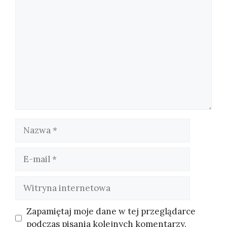
Komentarz
Nazwa
E-
mail
Witryna
internetowa
Zapamiętaj moje dane w tej przeglądarce
podczas pisania kolejnych komentarzy.