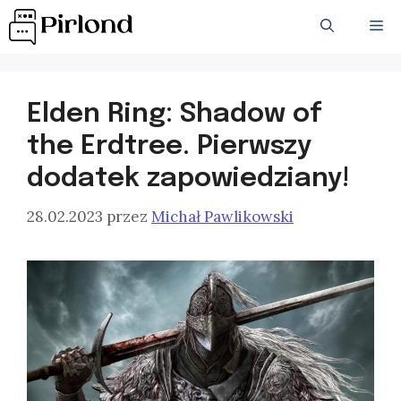
Przejdź
ME
do
treści
Elden Ring: Shadow of
the Erdtree. Pierwszy
dodatek zapowiedziany!
28.02.2023
przez
Michał Pawlikowski