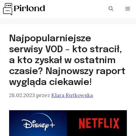
Przejdź
ME
do
treści
Najpopularniejsze
serwisy VOD – kto stracił,
a kto zyskał w ostatnim
czasie? Najnowszy raport
wygląda ciekawie!
28.02.2023
przez
Klara Rutkowska