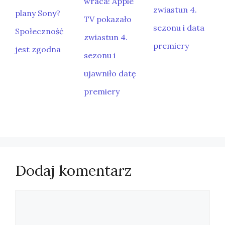
wraca! Apple
zwiastun 4.
plany Sony?
TV pokazało
sezonu i data
Społeczność
zwiastun 4.
premiery
jest zgodna
sezonu i
ujawniło datę
premiery
Dodaj komentarz
Komentarz