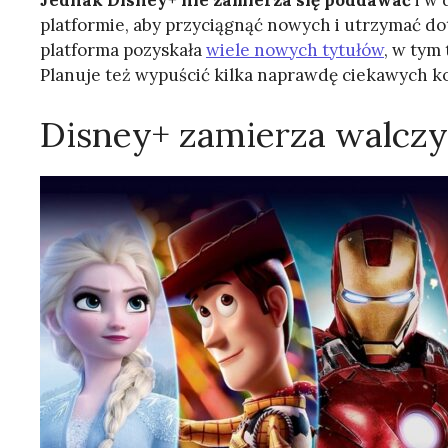
Jednak Disney+ nie zamierza się poddawać
i w 
platformie, aby przyciągnąć nowych i utrzymać d
platforma pozyskała
wiele nowych tytułów
, w tym 
Planuje też wypuścić kilka naprawdę ciekawych k
Disney+ zamierza walczyć