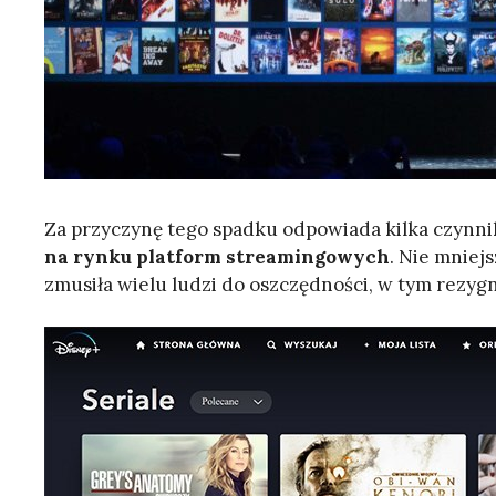
Za przyczynę tego spadku odpowiada kilka czynn
na rynku platform streamingowych
. Nie mnie
zmusiła wielu ludzi do oszczędności, w tym rezyg