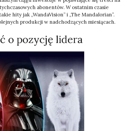
dalszym ciągu inwestuje w pojawiające się treści na
otychczasowych abonentów. W ostatnim czasie
takie hity jak „WandaVision” i „The Mandalorian”.
olejnych produkcji w nadchodzących miesiącach.
 o pozycję lidera