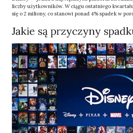
liczby użytkowników. W ciągu ostatniego kwartału
się o 2 miliony, co stanowi ponad 4% spadek w p
Jakie są przyczyny spadk