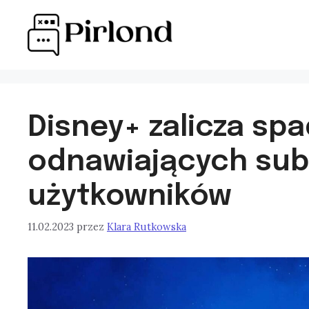
Przejdź
do
treści
Disney+ zalicza sp
odnawiających sub
użytkowników
11.02.2023
przez
Klara Rutkowska