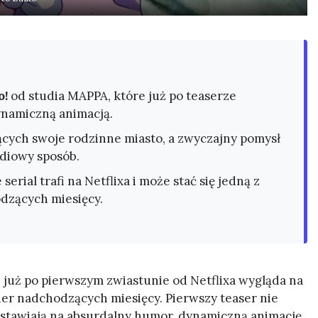
o!
od studia MAPPA, które już po teaserze
namiczną animacją.
cych swoje rodzinne miasto, a zwyczajny pomysł
diowy sposób.
serial trafi na Netflixa i może stać się jedną z
dzących miesięcy.
 już po pierwszym zwiastunie od Netflixa wygląda na
ier nadchodzących miesięcy. Pierwszy teaser nie
y stawiają na absurdalny humor, dynamiczną animację