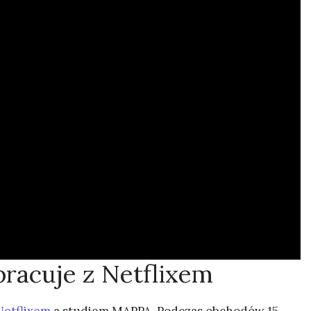
acuje z Netflixem
Netflixem
a studiem MAPPA. Podczas obchodów 15-