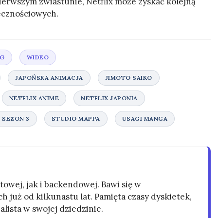
pierwszym zwiastunie, Netflix może zyskać kolejną
łecznościowych.
owej, jak i backendowej. Bawi się w
h już od kilkunastu lat. Pamięta czasy dyskietek,
alista w swojej dziedzinie.