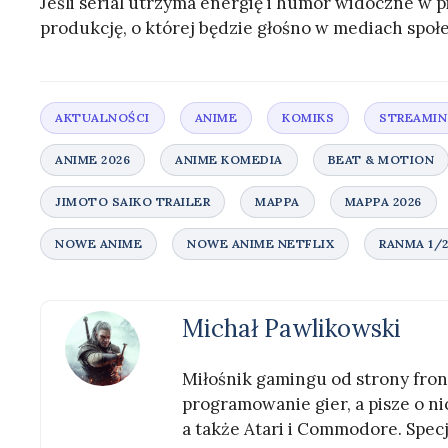
Jeśli serial utrzyma energię i humor widoczne w 
produkcję, o której będzie głośno w mediach spo
Michał Pawlikowski
Miłośnik gamingu od strony front
programowanie gier, a pisze o nic
a także Atari i Commodore. Specj