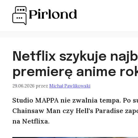
Przejdź
do
treści
Netflix szykuje naj
premierę anime ro
29.06.2026
przez
Michał Pawlikowski
Studio MAPPA nie zwalnia tempa. Po su
Chainsaw Man czy Hell's Paradise zapo
na Netflixa.