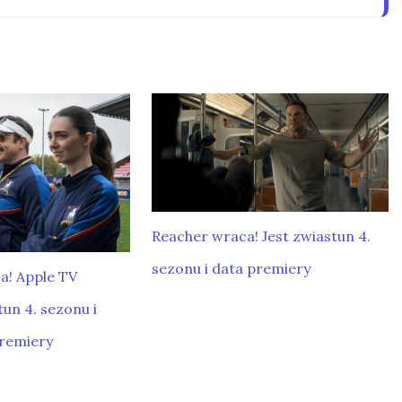
Reacher wraca! Jest zwiastun 4.
sezonu i data premiery
a! Apple TV
un 4. sezonu i
premiery