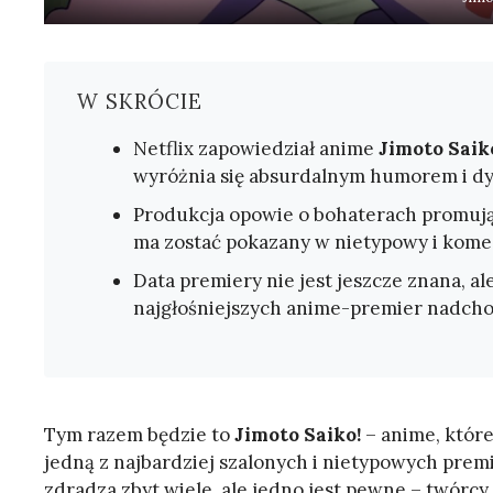
W SKRÓCIE
Netflix zapowiedział anime
Jimoto Saik
wyróżnia się absurdalnym humorem i dy
Produkcja opowie o bohaterach promują
ma zostać pokazany w nietypowy i kome
Data premiery nie jest jeszcze znana, ale 
najgłośniejszych anime-premier nadcho
Tym razem będzie to
Jimoto Saiko!
– anime, które
jedną z najbardziej szalonych i nietypowych prem
zdradza zbyt wiele, ale jedno jest pewne – twórc