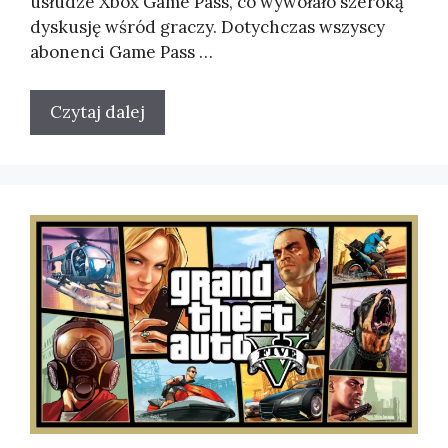
usłudze Xbox Game Pass, co wywołało szeroką
dyskusję wśród graczy. Dotychczas wszyscy
abonenci Game Pass …
Czytaj dalej