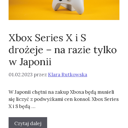
Xbox Series X i S
drożeje – na razie tylko
w Japonii
01.02.2023
przez
Klara Rutkowska
W Japonii chętni na zakup Xboxa będą musieli
się liczyć z podwyżkami cen konsol. Xbox Series
X i S będą …
Czytaj dalej