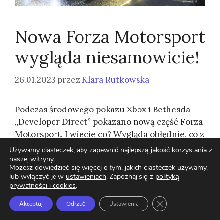
Nowa Forza Motorsport
wygląda niesamowicie!
26.01.2023
przez
Klara Rutkowska
Podczas środowego pokazu Xbox i Bethesda
„Developer Direct” pokazano nową część Forza
Motorsport. I wiecie co? Wygląda obłędnie, co z
…
Używamy ciasteczek, aby zapewnić najlepszą jakość korzystania z
naszej witryny.
Możesz dowiedzieć się więcej o tym, jakich ciasteczek używamy,
Czytaj dalej
lub wyłączyć je w
ustawieniach
. Zapoznaj się z
polityką
prywatności i cookies
.
Zamknij panel pow
Akceptuj
Odrzuć
Ustawienia