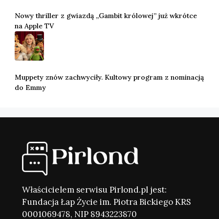
Nowy thriller z gwiazdą „Gambit królowej” już wkrótce
na Apple TV
Muppety znów zachwyciły. Kultowy program z nominacją
do Emmy
Właścicielem serwisu Pirlond.pl jest:
Fundacja Łap Życie im. Piotra Bickiego KRS
0001069478, NIP 8943223870