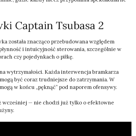
ki Captain Tsubasa 2
ywka została znacząco przebudowana względem
płynność i intuicyjność sterowania, szczególnie w
ach czy pojedynkach o piłkę.
 na wytrzymałości. Każda interwencja bramkarza
y mogą być coraz trudniejsze do zatrzymania. W
zy mogą w końcu „pęknąć” pod naporem ofensywy.
ż wcześniej — nie chodzi już tylko o efektowne
użyny.