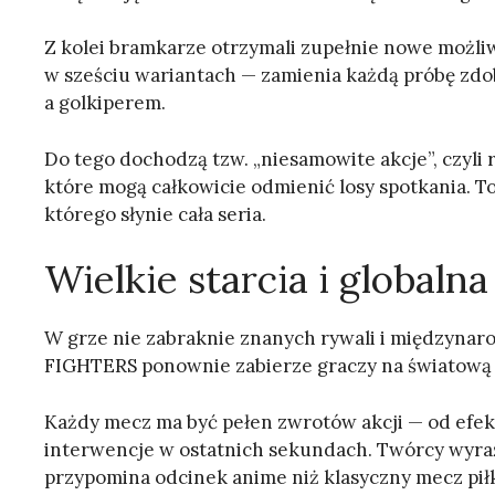
Z kolei bramkarze otrzymali zupełnie nowe możli
w sześciu wariantach — zamienia każdą próbę zdo
a golkiperem.
Do tego dochodzą tzw. „niesamowite akcje”, czyl
które mogą całkowicie odmienić losy spotkania. T
którego słynie cała seria.
Wielkie starcia i globaln
W grze nie zabraknie znanych rywali i międzyna
FIGHTERS ponownie zabierze graczy na światową sc
Każdy mecz ma być pełen zwrotów akcji — od efe
interwencje w ostatnich sekundach. Twórcy wyraź
przypomina odcinek anime niż klasyczny mecz piłk