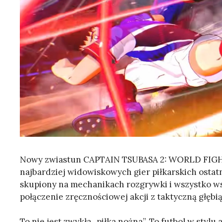
Nowy zwiastun CAPTAIN TSUBASA 2: WORLD FIGHTE
najbardziej widowiskowych gier piłkarskich ostat
skupiony na mechanikach rozgrywki i wszystko ws
połączenie zręcznościowej akcji z taktyczną głębią
To nie jest zwykła „piłka nożna”. To futbol w sty