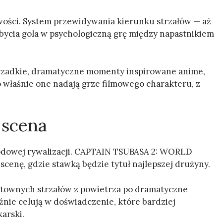
wości. System przewidywania kierunku strzałów — aż
bycia gola w psychologiczną grę między napastnikiem
i rzadkie, dramatyczne momenty inspirowane anime,
o właśnie one nadają grze filmowego charakteru, z
a scena
rodowej rywalizacji. CAPTAIN TSUBASA 2: WORLD
enę, gdzie stawką będzie tytuł najlepszej drużyny.
ktownych strzałów z powietrza po dramatyczne
nie celują w doświadczenie, które bardziej
arski.