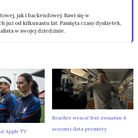
owej, jak i backendowej. Bawi się w
h już od kilkunastu lat. Pamięta czasy dyskietek,
alista w swojej dziedzinie.
Reacher wraca! Jest zwiastun 4.
sezonu i data premiery
a! Apple TV