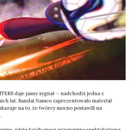
RS daje jasny sygnał — nadchodzi jedna z
nich lat. Bandai Namco zaprezentowało materiał
kazuje na to, że twórcy mocno postawili na
.
lu anime, gdzie każdy mecz przypomina spektakularne