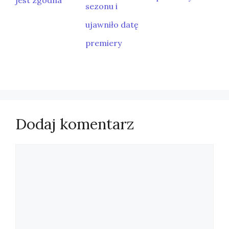
jest zgodna
sezonu i
ujawniło datę
premiery
Dodaj komentarz
Komentarz