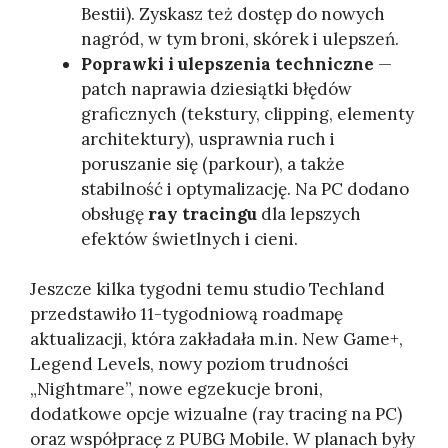
Bestii). Zyskasz też dostęp do nowych
nagród, w tym broni, skórek i ulepszeń.
Poprawki i ulepszenia techniczne
—
patch naprawia dziesiątki błędów
graficznych (tekstury, clipping, elementy
architektury), usprawnia ruch i
poruszanie się (parkour), a także
stabilność i optymalizację. Na PC dodano
obsługę
ray tracingu
dla lepszych
efektów świetlnych i cieni.
Jeszcze kilka tygodni temu studio Techland
przedstawiło 11-tygodniową roadmapę
aktualizacji, która zakładała m.in. New Game+,
Legend Levels, nowy poziom trudności
„Nightmare”, nowe egzekucje broni,
dodatkowe opcje wizualne (ray tracing na PC)
oraz współpracę z PUBG Mobile. W planach były