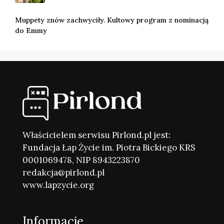
Muppety znów zachwyciły. Kultowy program z nominacją
do Emmy
Właścicielem serwisu Pirlond.pl jest:
Fundacja Łap Życie im. Piotra Bickiego KRS
0001069478, NIP 8943223870
redakcja@pirlond.pl
www.lapzycie.org
Informacje