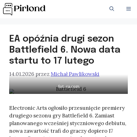
Przejdź
ME
do
treści
EA opóźnia drugi sezon
Battlefield 6. Nowa data
startu to 17 lutego
14.01.2026
przez
Michał Pawlikowski
fot. ea.com
Electronic Arts ogłosiło przesunięcie premiery
drugiego sezonu gry Battlefield 6. Zamiast
planowanego wcześniej styczniowego debiutu,
nowa zawartość trafi do graczy dopiero 17