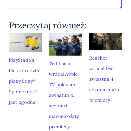
Przeczytaj również:
Reacher
PlayStation
Ted Lasso
wraca! Jest
Plus zdradziło
wraca! Apple
zwiastun 4.
plany Sony?
TV pokazało
sezonu i data
Społeczność
zwiastun 4.
premiery
jest zgodna
sezonu i
ujawniło datę
premiery