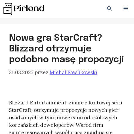
Przejdź
ME
do
treści
Nowa gra StarCraft?
Blizzard otrzymuje
podobno masę propozycji
31.03.2025
przez
Michał Pawlikowski
Blizzard Entertainment, znane z kultowej serii
StarCraft, otrzymuje propozycje nowych gier
osadzonych w tym uniwersum od czołowych
koreańskich deweloperów. Wśród firm
zainteresowanych współpracą znajdują się