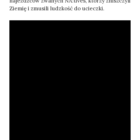
najeźdźców zwanych NA:tives, którzy zniszczyli
Ziemię i zmusili ludzkość do ucieczki.