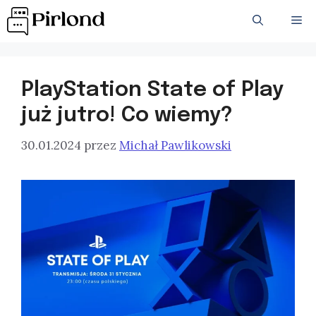
Przejdź
ME
do
treści
PlayStation State of Play
już jutro! Co wiemy?
30.01.2024
przez
Michał Pawlikowski