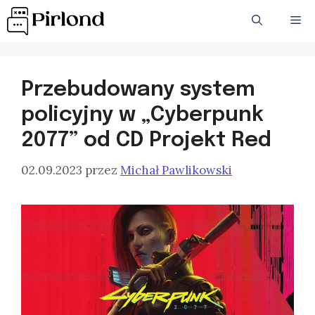
Przejdź
ME
do
treści
Przebudowany system
policyjny w „Cyberpunk
2077” od CD Projekt Red
02.09.2023
przez
Michał Pawlikowski