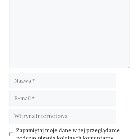
Komentarz
Nazwa
E-
mail
Witryna
internetowa
Zapamiętaj moje dane w tej przeglądarce
podczas pisania kolejnych komentarzy.