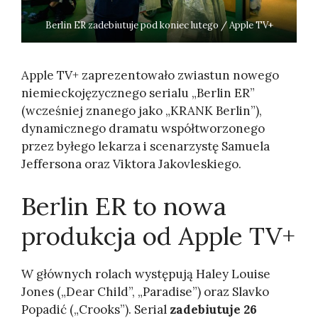
Berlin ER zadebiutuje pod koniec lutego / Apple TV+
Apple TV+ zaprezentowało zwiastun nowego
niemieckojęzycznego serialu „Berlin ER”
(wcześniej znanego jako „KRANK Berlin”),
dynamicznego dramatu współtworzonego
przez byłego lekarza i scenarzystę Samuela
Jeffersona oraz Viktora Jakovleskiego.
Berlin ER to nowa
produkcja od Apple TV+
W głównych rolach występują Haley Louise
Jones („Dear Child”, „Paradise”) oraz Slavko
Popadić („Crooks”). Serial
zadebiutuje 26