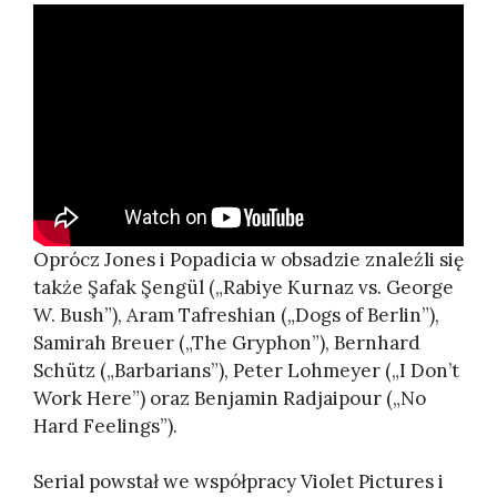
Oprócz Jones i Popadicia w obsadzie znaleźli się
także Şafak Şengül („Rabiye Kurnaz vs. George
W. Bush”), Aram Tafreshian („Dogs of Berlin”),
Samirah Breuer („The Gryphon”), Bernhard
Schütz („Barbarians”), Peter Lohmeyer („I Don’t
Work Here”) oraz Benjamin Radjaipour („No
Hard Feelings”).
Serial powstał we współpracy Violet Pictures i