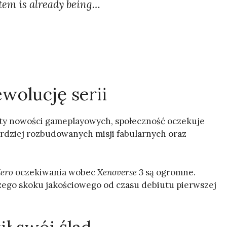
stem is already being…
ewolucję serii
isty nowości gameplayowych, społeczność oczekuje
rdziej rozbudowanych misji fabularnych oraz
Zero
oczekiwania wobec
Xenoverse 3
są ogromne.
szego skoku jakościowego od czasu debiutu pierwszej