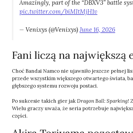
Amazingly, part of the “DBXV3” battle sy
pic.twitter.com/biMItMjH1v
— Venixys (@Venixys)
June 16, 2026
Fani liczą na największą 
Choć Bandai Namco nie ujawniło jeszcze pełnej l
przede wszystkim większego otwartego świata, ba
głębszego systemu rozwoju postaci.
Po sukcesie takich gier jak
Dragon Ball: Sparking! 
Wielu graczy uważa, że seria potrzebuje najwięk
części.