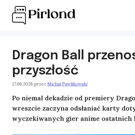
Przejdź
do
treści
Dragon Ball przenos
przyszłość
17.06.2026
przez
Michał Pawlikowski
Po niemal dekadzie od premiery Drag
wreszcie zaczyna odsłaniać karty doty
wyczekiwanych gier anime ostatnich l