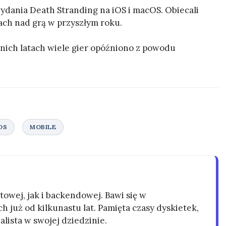
dania Death Stranding na iOS i macOS. Obiecali
ach nad grą w przyszłym roku.
nich latach wiele gier opóźniono z powodu
owej, jak i backendowej. Bawi się w
h już od kilkunastu lat. Pamięta czasy dyskietek,
alista w swojej dziedzinie.