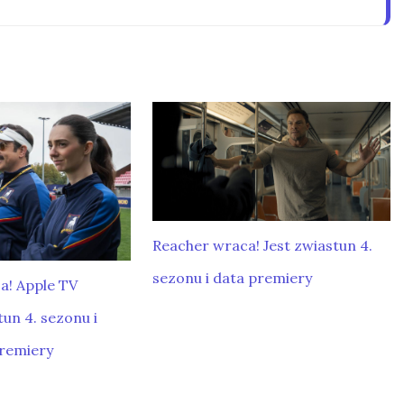
Reacher wraca! Jest zwiastun 4.
sezonu i data premiery
a! Apple TV
un 4. sezonu i
premiery