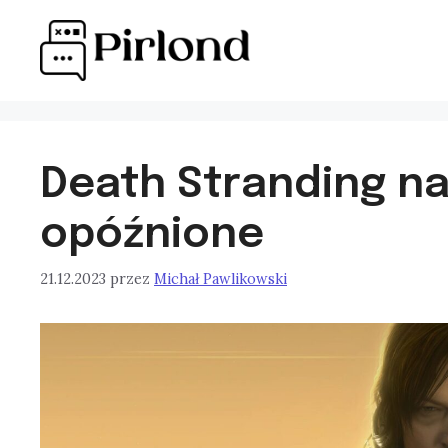
Przejdź
do
treści
Death Stranding na
opóźnione
21.12.2023
przez
Michał Pawlikowski