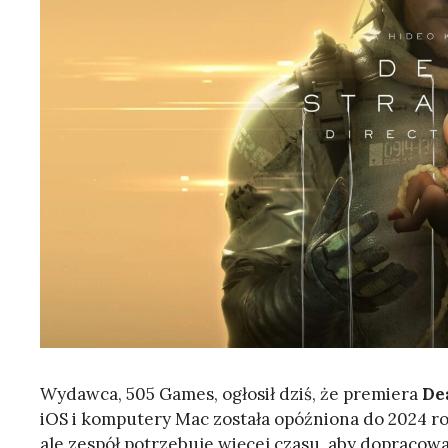
Wydawca, 505 Games, ogłosił dziś, że premiera
De
iOS i komputery Mac została opóźniona do 2024 ro
ale zespół potrzebuje więcej czasu, aby dopracow