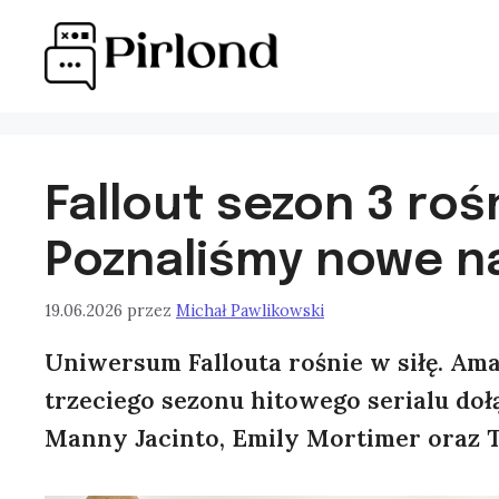
Przejdź
do
treści
Fallout sezon 3 rośn
Poznaliśmy nowe n
19.06.2026
przez
Michał Pawlikowski
Uniwersum Fallouta rośnie w siłę. Amaz
trzeciego sezonu hitowego serialu doł
Manny Jacinto, Emily Mortimer oraz 