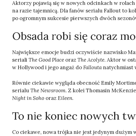
Aktorzy pojawią się w nowych odcinkach w rolach 
na razie tajemnicą. Dla fanów serialu Fallout to 
po ogromnym sukcesie pierwszych dwóch sezonó
Obsada robi się coraz mo
Największe emocje budzi oczywiście nazwisko Man
seriali
The Good Place
oraz
The Acolyte
. Aktor w os
w Hollywood i jego angaż do
Fallouta
natychmiast w
Równie ciekawie wygląda obecność Emily Mortime
serialu
The Newsroom
. Z kolei Thomasin McKenzi
Night in Soho
oraz
Eileen
.
To nie koniec nowych t
Co ciekawe, nowa trójka nie jest jedynym dużym