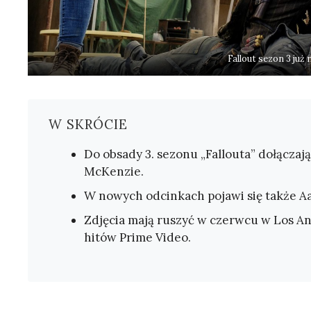
Fallout sezon 3 już
W SKRÓCIE
Do obsady 3. sezonu „Fallouta” dołączaj
McKenzie.
W nowych odcinkach pojawi się także Aar
Zdjęcia mają ruszyć w czerwcu w Los Ang
hitów Prime Video.