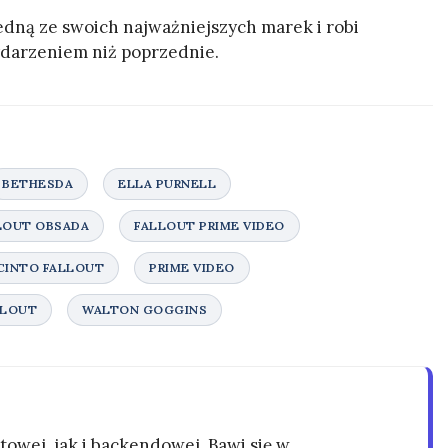
edną ze swoich najważniejszych marek i robi
ydarzeniem niż poprzednie.
owej, jak i backendowej. Bawi się w