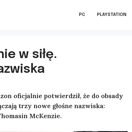
PC
PLAYSTATION
ie w siłę.
azwiska
on oficjalnie potwierdził, że do obsady
ączają trzy nowe głośne nazwiska:
Thomasin McKenzie.