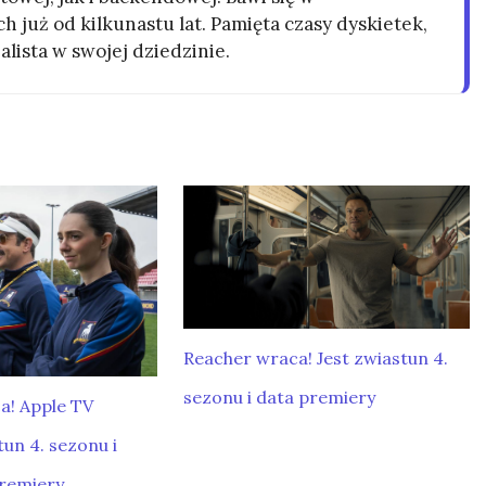
h już od kilkunastu lat. Pamięta czasy dyskietek,
alista w swojej dziedzinie.
Reacher wraca! Jest zwiastun 4.
sezonu i data premiery
a! Apple TV
un 4. sezonu i
premiery