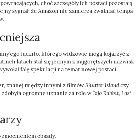
powracających, choć szczegóły ich postaci pozostają
kolejny sygnał, że Amazon nie zamierza zwalniać tempa
w.
cniejsza
ny’ego Jacinto, którego widzowie mogą kojarzyć z
tatnich latach stał się jednym z najgorętszych nazwisk
ywołał falę spekulacji na temat nowej postaci.
r, znanej między innymi z filmów
Shutter Island
czy
e zdobyła ogromne uznanie za role w
Jojo Rabbit
,
Last
warzy
 wzmocnieniem obsady.