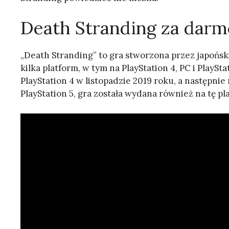
Death Stranding za darm
„Death Stranding” to gra stworzona przez japońsk
kilka platform, w tym na PlayStation 4, PC i PlaySt
PlayStation 4 w listopadzie 2019 roku, a następnie
PlayStation 5, gra została wydana również na tę pl