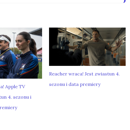
Reacher wraca! Jest zwiastun 4.
sezonu i data premiery
a! Apple TV
un 4. sezonu i
premiery