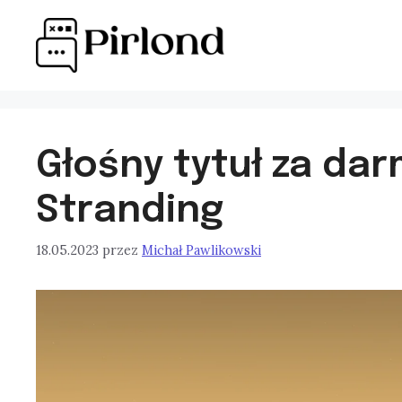
Przejdź
do
treści
Głośny tytuł za da
Stranding
18.05.2023
przez
Michał Pawlikowski