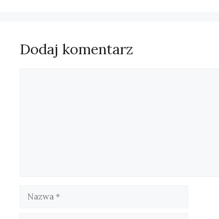
Dodaj komentarz
Komentarz
Nazwa
E-