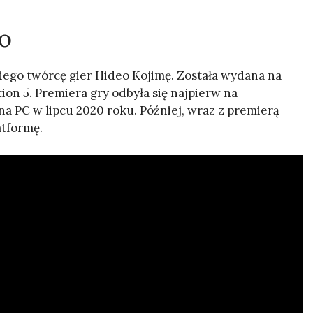
o
iego twórcę gier Hideo Kojimę. Została wydana na
ation 5. Premiera gry odbyła się najpierw na
 na PC w lipcu 2020 roku. Później, wraz z premierą
atformę.