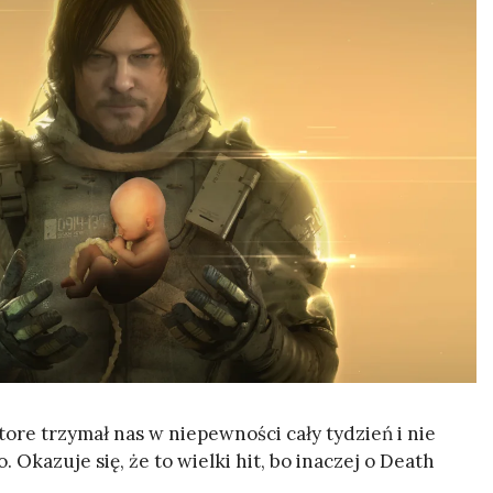
tore trzymał nas w niepewności cały tydzień i nie
o. Okazuje się, że to wielki hit, bo inaczej o Death