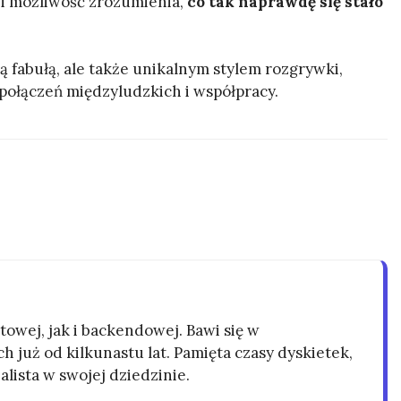
wi możliwość zrozumienia,
co tak naprawdę się stało
ą fabułą, ale także unikalnym stylem rozgrywki,
połączeń międzyludzkich i współpracy.
owej, jak i backendowej. Bawi się w
h już od kilkunastu lat. Pamięta czasy dyskietek,
alista w swojej dziedzinie.