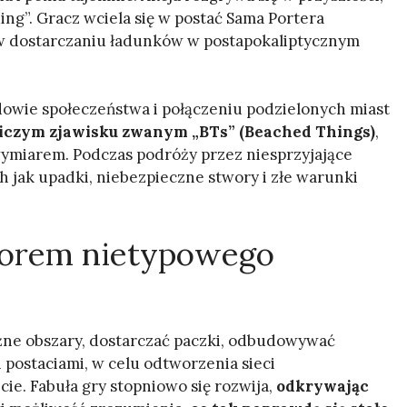
ng”. Gracz wciela się w postać Sama Portera
ę w dostarczaniu ładunków w postapokaliptycznym
owie społeczeństwa i połączeniu podzielonych miast
iczym zjawisku zwanym „BTs” (Beached Things)
,
ymiarem. Podczas podróży przez niesprzyjające
h jak upadki, niebezpieczne stwory i złe warunki
torem nietypowego
óżne obszary, dostarczać paczki, odbudowywać
 postaciami, w celu odtworzenia sieci
e. Fabuła gry stopniowo się rozwija,
odkrywając