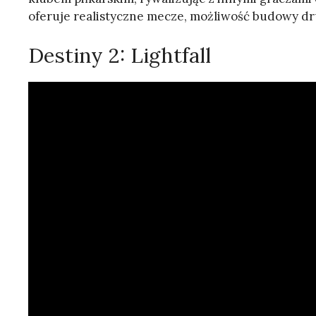
oferuje realistyczne mecze, możliwość budowy druż
Destiny 2: Lightfall