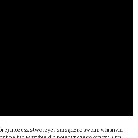
tórej możesz stworzyć i zarządzać swoim własnym
online lub w trybie dla pojedynczego gracza. Gra