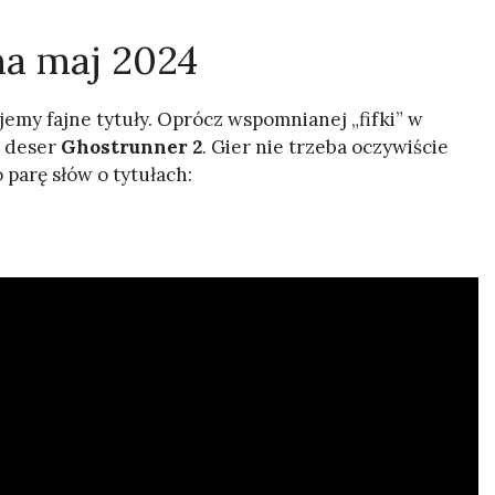
na maj 2024
emy fajne tytuły. Oprócz wspomnianej „fifki” w
a deser
Ghostrunner 2
. Gier nie trzeba oczywiście
parę słów o tytułach: