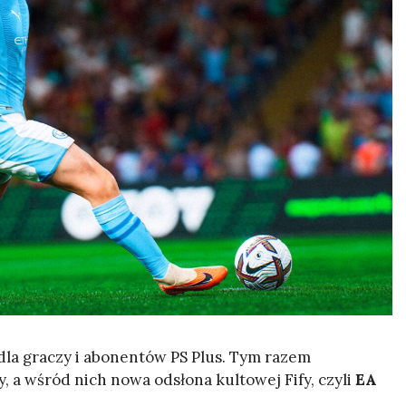
ę dla graczy i abonentów PS Plus. Tym razem
y, a wśród nich nowa odsłona kultowej Fify, czyli
EA