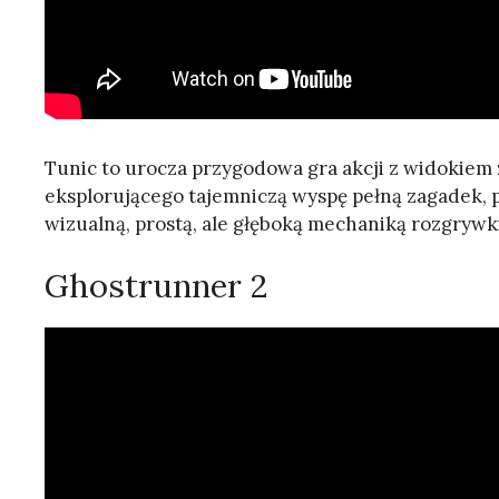
Tunic to urocza przygodowa gra akcji z widokiem z
eksplorującego tajemniczą wyspę pełną zagadek, 
wizualną, prostą, ale głęboką mechaniką rozgrywk
Ghostrunner 2