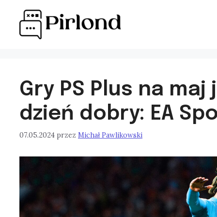
Przejdź
do
treści
Gry PS Plus na maj 
dzień dobry: EA Spo
07.05.2024
przez
Michał Pawlikowski