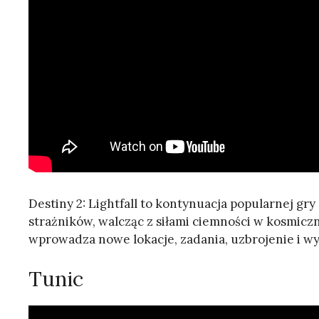
Destiny 2: Lightfall to kontynuacja popularnej gry
strażników, walcząc z siłami ciemności w kosmiczn
wprowadza nowe lokacje, zadania, uzbrojenie i wyz
Tunic