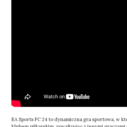
EA Sports FC 24 to dynamiczna gra sportowa, w k
klubem piłkarskim, rywalizując z innymi graczami 