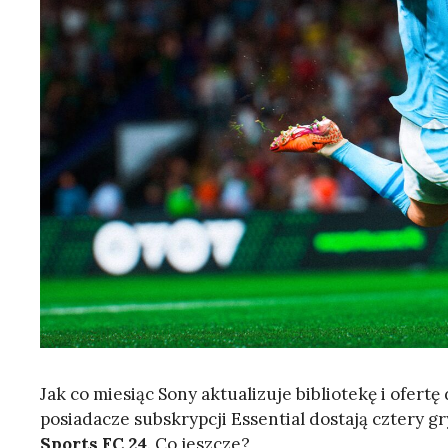
Jak co miesiąc Sony aktualizuje bibliotekę i ofert
posiadacze subskrypcji Essential dostają cztery gr
Sports FC 24
. Co jeszcze?