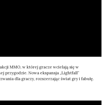
 akcji MMO, w której gracze wcielają się w
ej przygodzie. Nowa ekspansja „Lightfall”
wania dla graczy, rozszerzając świat gry i fabułę.