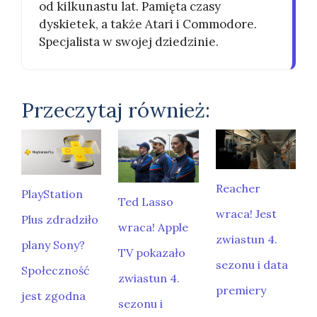
od kilkunastu lat. Pamięta czasy
dyskietek, a także Atari i Commodore.
Specjalista w swojej dziedzinie.
Przeczytaj również:
Reacher
PlayStation
Ted Lasso
wraca! Jest
Plus zdradziło
wraca! Apple
zwiastun 4.
plany Sony?
TV pokazało
sezonu i data
Społeczność
zwiastun 4.
premiery
jest zgodna
sezonu i